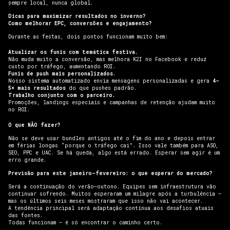
sempre local, nunca global.
Dicas para maximizar resultados no inverno?
Como melhorar EPC, conversões e engajamento?
Durante as festas, dois pontos funcionam muito bem:
Atualizar os funis com temática festiva.
Não muda muito a conversão, mas melhora K2I no Facebook e reduz
custo por tráfego, aumentando ROI.
Funis de push mais personalizados.
Nosso sistema automatizado envia mensagens personalizadas e gera
4–
5× mais resultados
do que pushes padrão.
Trabalho conjunto com o parceiro.
Promoções, landings especiais e campanhas de retenção ajudam muito
no ROI.
O que NÃO fazer?
Não se deve usar bundles antigos até o fim do ano e depois entrar
em férias longas “porque o tráfego cai”. Isso vale também para ASO,
SEO, PPC e UAC. Se há queda, algo está errado. Esperar sem agir é um
erro grande.
Previsão para este janeiro–fevereiro: o que esperar do mercado?
Será a continuação do verão–outono. Equipes sem infraestrutura vão
continuar sofrendo. Muitos esperaram um milagre após a turbulência —
mas os últimos seis meses mostraram que isso não vai acontecer.
A tendência principal será adaptação contínua aos desafios atuais
das fontes.
Todas funcionam — é só encontrar o caminho certo.