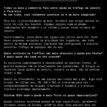
Todos os anos a indústria fala sobre queda de tráfego em janeiro
e fevereiro.
Na sua visão, isso realmente acontece ou é um mito exagerado?
Para nós, é principalmente um mito. Acredito que surgiu devido ao
ciclo de vida dos bundles. Algumas equipes usam as mesmas
combinações até dezembro e só voltam a buscar novas no meio de
janeiro.
Historicamente, esses meses são iguais aos outros para nós. Pode
haver pequenas variações na atividade dos jogadores, mas tudo
dentro da margem aceitável. Com mídia bem configurada, é possível
encontrar tráfego em qualquer mês do ano.
Quais verticais na Traffter são mais sensíveis à queda pós-festas?
E quais quase não caem ou até crescem?
Eu excluiria completamente a sazonalidade ao analisar fontes. As
maiores mudanças vêm de atualizações nas plataformas. Se Google ou
Facebook lança update em janeiro, outubro ou maio, não há sentido
culpar o mês.
Quanto ao crescimento: se uma equipe não cresce mês a mês, algo está
errado. No último ano, FB, ASO e SEO só cresceram para nós —
independentemente da estação. O mercado é dinâmico e é preciso
resolver problemas imediatamente.
Existem GEOs onde a queda é mais forte ou quase imperceptível?
Quedas notáveis acontecem apenas em dias específicos, geralmente
feriados locais na Europa, LATAM ou Ásia. Essa análise deve ser