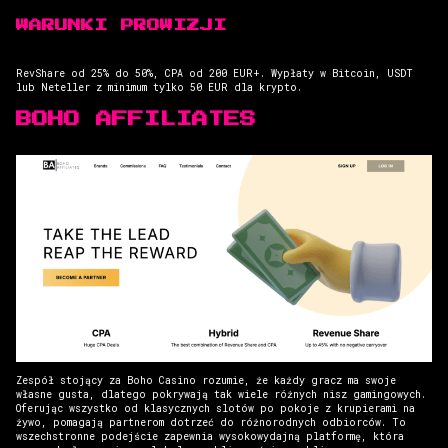
WARUNKI PROWIZJI
RevShare od 25% do 50%, CPA od 200 EUR+. Wypłaty w Bitcoin, USDT
lub Neteller z minimum tylko 50 EUR dla krypto.
BOHO AFFILIATES
Zespół stojący za Boho Casino rozumie, że każdy gracz ma swoje
własne gusta, dlatego pokrywają tak wiele różnych nisz gamingowych.
Oferując wszystko od klasycznych slotów po pokoje z krupierami na
żywo, pomagają partnerom dotrzeć do różnorodnych odbiorców. To
wszechstronne podejście zapewnia wysokowydajną platformę, która