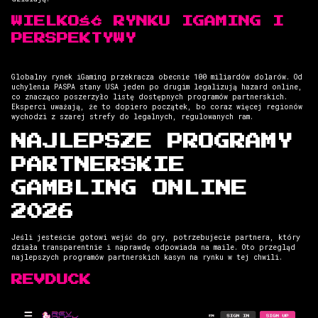
WIELKOŚĆ RYNKU IGAMING I
PERSPEKTYWY
Globalny rynek iGaming przekracza obecnie 100 miliardów dolarów. Od
uchylenia PASPA stany USA jeden po drugim legalizują hazard online,
co znacząco poszerzyło listę dostępnych programów partnerskich.
Eksperci uważają, że to dopiero początek, bo coraz więcej regionów
wychodzi z szarej strefy do legalnych, regulowanych ram.
NAJLEPSZE PROGRAMY
PARTNERSKIE
GAMBLING ONLINE
2026
Jeśli jesteście gotowi wejść do gry, potrzebujecie partnera, który
działa transparentnie i naprawdę odpowiada na maile. Oto przegląd
najlepszych programów partnerskich kasyn na rynku w tej chwili.
REVDUCK