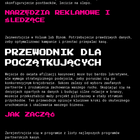
skonfigurujecie postbacków, lecicie na ślepo.
NARZĘDZIA REKLAMOWE I
ŚLEDZĄCE
Zainwestujcie w Voluum lub Binom. Potrzebujecie prawdziwych danych,
żeby optymalizować kampanie i przestać przepalać kasę.
PRZEWODNIK DLA
POCZĄTKUJĄCYCH
Wejście do świata afiliacji kasynowej może być bardzo lukratywne,
ale wymaga strategicznego podejścia, żeby poruszać się po
konkurencyjnym krajobrazie. Sukces zależy od wyboru zaufanych
partnerów i zrozumienia zachowania waszego ruchu. Skupiając się na
decyzjach opartych na danych i budując silne relacje w branży,
możecie przekształcić mały projekt pilotażowy w stały strumień
przychodów. Ten przewodnik opisuje kluczowe kroki do skutecznego
uruchomienia i skalowania waszego biznesu.
JAK ZACZĄĆ
Zarejestrujcie się w programie z listy najlepszych programów
partnerskich kasyn.