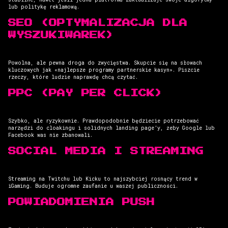
lub politykę reklamową.
SEO (OPTYMALIZACJA DLA
WYSZUKIWAREK)
Powolna, ale pewna droga do zwycięstwa. Skupcie się na słowach
kluczowych jak «najlepsze programy partnerskie kasyn». Piszcie
rzeczy, które ludzie naprawdę chcą czytać.
PPC (PAY PER CLICK)
Szybko, ale ryzykownie. Prawdopodobnie będziecie potrzebować
narzędzi do cloakingu i solidnych landing page’y, żeby Google lub
Facebook was nie zbanowali.
SOCIAL MEDIA I STREAMING
Streaming na Twitchu lub Kicku to najszybciej rosnący trend w
iGaming. Buduje ogromne zaufanie u waszej publiczności.
POWIADOMIENIA PUSH