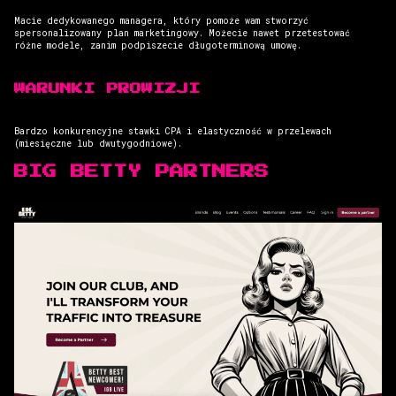
Macie dedykowanego managera, który pomoże wam stworzyć
spersonalizowany plan marketingowy. Możecie nawet przetestować
różne modele, zanim podpiszecie długoterminową umowę.
WARUNKI PROWIZJI
Bardzo konkurencyjne stawki CPA i elastyczność w przelewach
(miesięczne lub dwutygodniowe).
BIG BETTY PARTNERS