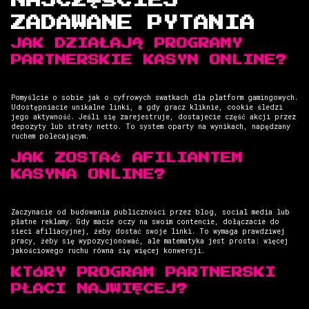
NAJCZĘŚCIEJ
ZADAWANE PYTANIA
JAK DZIAŁAJĄ PROGRAMY
PARTNERSKIE KASYN ONLINE?
Pomyślcie o sobie jak o cyfrowych swatkach dla platform gamingowych.
Udostępniacie unikalne linki, a gdy gracz kliknie, cookie śledzi
jego aktywność. Jeśli się zarejestruje, dostajecie część akcji przez
depozyty lub straty netto. To system oparty na wynikach, napędzany
ruchem polecającym.
JAK ZOSTAĆ AFILIANTEM
KASYNA ONLINE?
Zaczynacie od budowania publiczności przez blog, social media lub
płatne reklamy. Gdy macie oczy na swoim contencie, dołączacie do
sieci afiliacyjnej, żeby dostać swoje linki. To wymaga prawdziwej
pracy, żeby się wypozycjonować, ale matematyka jest prosta: więcej
jakościowego ruchu równa się więcej konwersji.
KTÓRY PROGRAM PARTNERSKI
PŁACI NAJWIĘCEJ?