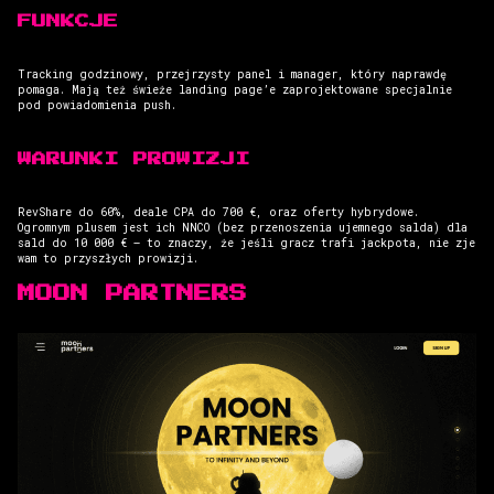
FUNKCJE
Tracking godzinowy, przejrzysty panel i manager, który naprawdę
pomaga. Mają też świeże landing page’e zaprojektowane specjalnie
pod powiadomienia push.
WARUNKI PROWIZJI
RevShare do 60%, deale CPA do 700 €, oraz oferty hybrydowe.
Ogromnym plusem jest ich NNCO (bez przenoszenia ujemnego salda) dla
sald do 10 000 € — to znaczy, że jeśli gracz trafi jackpota, nie zje
wam to przyszłych prowizji.
MOON PARTNERS