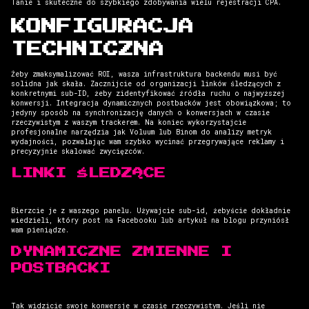
Tanie i skuteczne do szybkiego zdobywania wielu rejestracji CPA.
KONFIGURACJA
TECHNICZNA
Żeby zmaksymalizować ROI, wasza infrastruktura backendu musi być
solidna jak skała. Zacznijcie od organizacji linków śledzących z
konkretnymi sub-ID, żeby zidentyfikować źródła ruchu o najwyższej
konwersji. Integracja dynamicznych postbacków jest obowiązkowa; to
jedyny sposób na synchronizację danych o konwersjach w czasie
rzeczywistym z waszym trackerem. Na koniec wykorzystajcie
profesjonalne narzędzia jak Voluum lub Binom do analizy metryk
wydajności, pozwalając wam szybko wycinać przegrywające reklamy i
precyzyjnie skalować zwycięzców.
LINKI ŚLEDZĄCE
Bierzcie je z waszego panelu. Używajcie sub-id, żebyście dokładnie
wiedzieli, który post na Facebooku lub artykuł na blogu przyniósł
wam pieniądze.
DYNAMICZNE ZMIENNE I
POSTBACKI
Tak widzicie swoje konwersje w czasie rzeczywistym. Jeśli nie