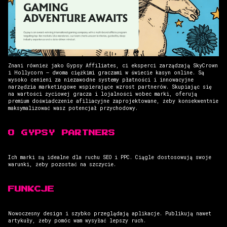
Znani również jako Gypsy Affiliates, ci eksperci zarządzają SkyCrown
i Hollycorn — dwoma ciężkimi graczami w świecie kasyn online. Są
wysoko cenieni za niezawodne systemy płatności i innowacyjne
narzędzia marketingowe wspierające wzrost partnerów. Skupiając się
na wartości życiowej gracza i lojalności wobec marki, oferują
premium doświadczenie afiliacyjne zaprojektowane, żeby konsekwentnie
maksymalizować wasz potencjał przychodowy.
O GYPSY PARTNERS
Ich marki są idealne dla ruchu SEO i PPC. Ciągle dostosowują swoje
warunki, żeby pozostać na szczycie.
FUNKCJE
Nowoczesny design i szybko przeglądają aplikacje. Publikują nawet
artykuły, żeby pomóc wam wysyłać lepszy ruch.