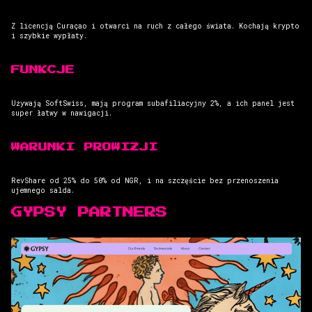
Z licencją Curaçao i otwarci na ruch z całego świata. Kochają krypto
i szybkie wypłaty.
FUNKCJE
Używają SoftSwiss, mają program subafiliacyjny 2%, a ich panel jest
super łatwy w nawigacji.
WARUNKI PROWIZJI
RevShare od 25% do 50% od NGR, i na szczęście bez przenoszenia
ujemnego salda.
GYPSY PARTNERS