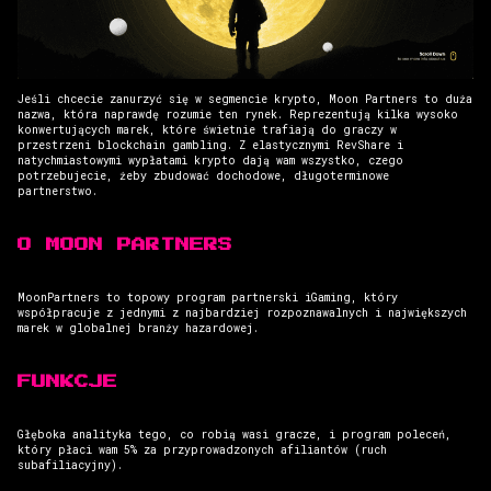
Jeśli chcecie zanurzyć się w segmencie krypto, Moon Partners to duża
nazwa, która naprawdę rozumie ten rynek. Reprezentują kilka wysoko
konwertujących marek, które świetnie trafiają do graczy w
przestrzeni blockchain gambling. Z elastycznymi RevShare i
natychmiastowymi wypłatami krypto dają wam wszystko, czego
potrzebujecie, żeby zbudować dochodowe, długoterminowe
partnerstwo.
O MOON PARTNERS
MoonPartners to topowy program partnerski iGaming, który
współpracuje z jednymi z najbardziej rozpoznawalnych i największych
marek w globalnej branży hazardowej.
FUNKCJE
Głęboka analityka tego, co robią wasi gracze, i program poleceń,
który płaci wam 5% za przyprowadzonych afiliantów (ruch
subafiliacyjny).