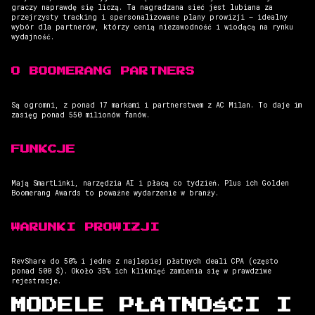
graczy naprawdę się liczą. Ta nagradzana sieć jest lubiana za
przejrzysty tracking i spersonalizowane plany prowizji — idealny
wybór dla partnerów, którzy cenią niezawodność i wiodącą na rynku
wydajność.
CONTACT US
O BOOMERANG PARTNERS
Są ogromni, z ponad 17 markami i partnerstwem z AC Milan. To daje im
zasięg ponad 550 milionów fanów.
FUNKCJE
Mają SmartLinki, narzędzia AI i płacą co tydzień. Plus ich Golden
Boomerang Awards to poważne wydarzenie w branży.
WARUNKI PROWIZJI
RevShare do 50% i jedne z najlepiej płatnych deali CPA (często
ponad 500 $). Około 35% ich kliknięć zamienia się w prawdziwe
rejestracje.
MODELE PŁATNOŚCI I