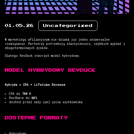
01.05.26
Uncategorized
W marketingu afiliacyjnym nie działa już jedno uniwersalne
rozwiązanie. Partnerzy potrzebują elastyczności, szybkich wypłat i
długoterminowych zysków.
Dlatego RevDuck stworzył model hybrydowy.
MODEL HYBRYDOWY REVDUCK
Hybryda = CPA + Lifetime Revenue
CPA do
700 €
RevShare do
60%
dochód przez cały cykl życia użytkownika
DOSTĘPNE FORMATY
Hybrydowy