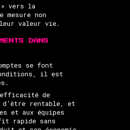
 » vers la
se mesure non
leur valeur vie.
MENTS DANS
omptes se font
onditions, il est
es.
efficacité de
 d’être rentable, et
es et aux équipes
fit rapide sans
duit et son économie